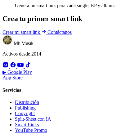
Genera un smart link para cada single, EP y álbum.
Crea tu primer smart link
Crear mi smart link
Contáctanos
Mh Musik
Activos desde 2014
▶ Google Play
App Store
Servicios
Distribución
Publishing
Copyright
Split-Sheet con IA
Smart Links
YouTube Promo