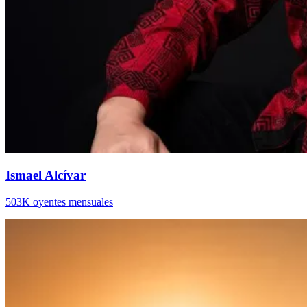
Ismael Alcívar
503K oyentes mensuales