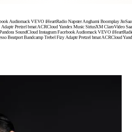
udiomack
VEVO
iHeartRadio
Napster
Anghami
Boomplay
JioSaavn
Hu
tr
Pretzel
bmat
ACRCloud
Yandex Music
SiriusXM
ClaroVideo
Saavn
Mu
ra
SoundCloud
Instagram
Facebook
Audiomack
VEVO
iHeartRadio
Naps
eatport
Bandcamp
Trebel
Fizy
Adaptr
Pretzel
bmat
ACRCloud
Yandex Mu