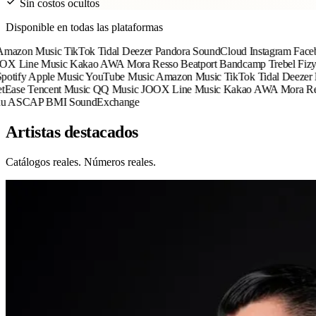
Sin costos ocultos
Disponible en todas las plataformas
n Music
TikTok
Tidal
Deezer
Pandora
SoundCloud
Instagram
Facebook
A
ine Music
Kakao
AWA
Mora
Resso
Beatport
Bandcamp
Trebel
Fizy
Adap
y
Apple Music
YouTube Music
Amazon Music
TikTok
Tidal
Deezer
Pando
Tencent Music
QQ Music
JOOX
Line Music
Kakao
AWA
Mora
Resso
B
CAP
BMI
SoundExchange
Artistas destacados
Catálogos reales. Números reales.