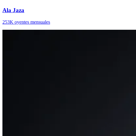
Ala Jaza
253K oyentes mensuales