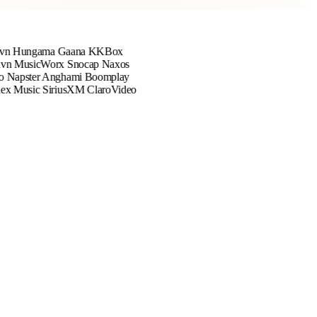
ngama
Gaana
KKBox
sicWorx
Snocap
Naxos
ter
Anghami
Boomplay
sic
SiriusXM
ClaroVideo